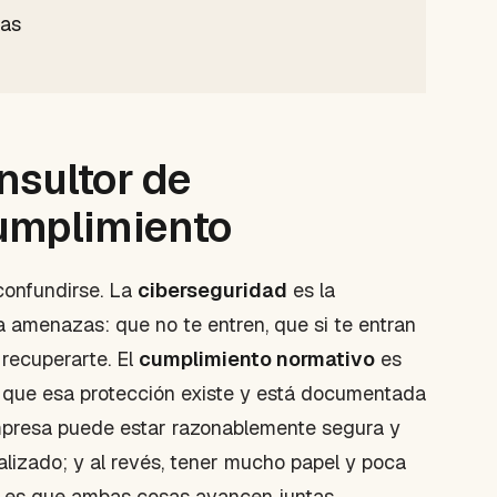
das
nsultor de
cumplimiento
confundirse. La
ciberseguridad
es la
a amenazas: que no te entren, que si te entran
 recuperarte. El
cumplimiento normativo
es
s, que esa protección existe y está documentada
presa puede estar razonablemente segura y
malizado; y al revés, tener mucho papel y poca
or es que ambas cosas avancen juntas.