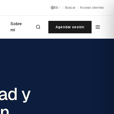
ES
Buscar
Acceso clientes
Sobre
Agendar sesión
mí
ad y
en