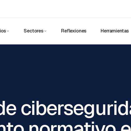
ios
Sectores
Reflexiones
Herramientas
de cibersegurid
to normativo 