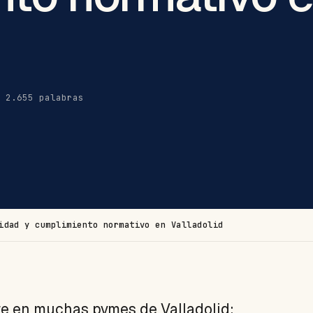
· 2.655 palabras
idad y cumplimiento normativo en Valladolid
te en muchas pymes de Valladolid: