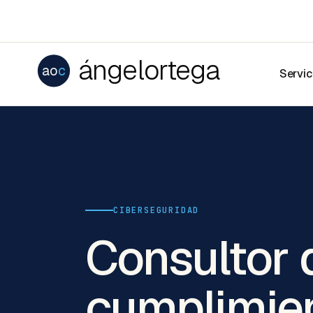
ángelortega
ao
c
Servic
CIBERSEGURIDAD
Consultor 
cumplimien