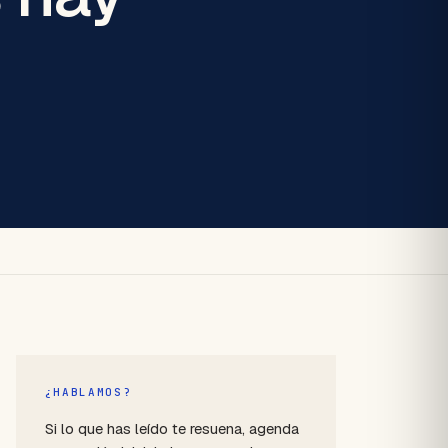
¿HABLAMOS?
Si lo que has leído te resuena, agenda