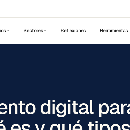
ios
Sectores
Reflexiones
Herramientas
nto digital par
 es y qué tipo