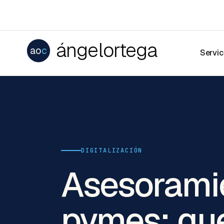
ángelortega
ao
c
Servic
DIGITALIZACIÓN
Asesoramie
pymes: qué