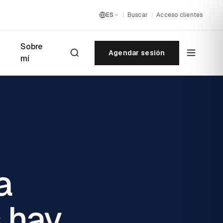
ES
Buscar
Acceso clientes
Sobre
Agendar sesión
mí
a
s hay