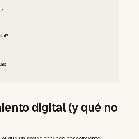
y?
ital?
das
ento digital (y qué no
n el que un profesional con conocimiento