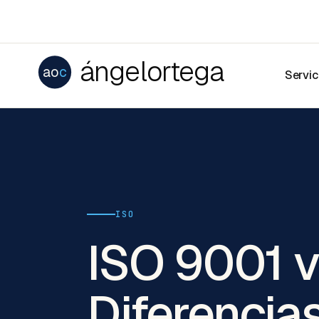
ángelortega
ao
c
Servic
ISO
ISO 9001 v
Diferencia