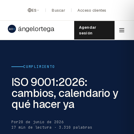
ES
Buscar
Acceso clientes
ángelortega
Agendar
ao
c
sesión
CUMPLIMIENTO
ISO 9001:2026:
cambios, calendario y
qué hacer ya
Por
20 de junio de 2026
17 min de lectura · 3.310 palabras