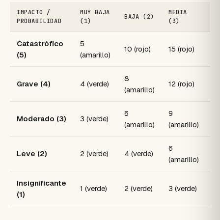
IMPACTO /
MUY BAJA
MEDIA
BAJA (2)
A
PROBABILIDAD
(1)
(3)
Catastrófico
5
10 (rojo)
15 (rojo)
20
(5)
(amarillo)
8
Grave (4)
4 (verde)
12 (rojo)
16
(amarillo)
6
9
Moderado (3)
3 (verde)
12
(amarillo)
(amarillo)
6
8
Leve (2)
2 (verde)
4 (verde)
(amarillo)
(a
Insignificante
1 (verde)
2 (verde)
3 (verde)
4 
(1)