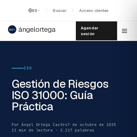
ES
Buscar
Acceso clientes
ángelortega
Agendar
ao
c
sesión
ISO
Gestión de Riesgos
ISO 31000: Guía
Práctica
Por Ángel Ortega Castro
7 de octubre de 2025
11 min de lectura · 2.117 palabras