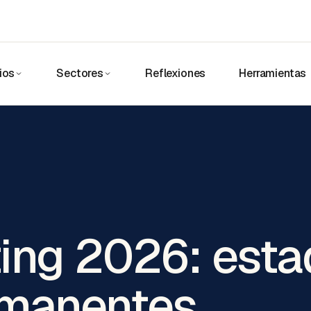
ios
Sectores
Reflexiones
Herramientas
ting 2026: est
emanentes