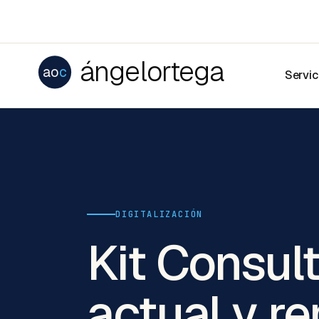
ángelortega
ao
c
Servic
DIGITALIZACIÓN
Kit Consul
actual y r