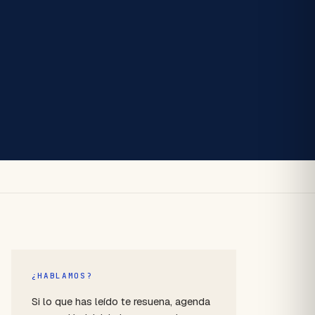
¿HABLAMOS?
Si lo que has leído te resuena, agenda