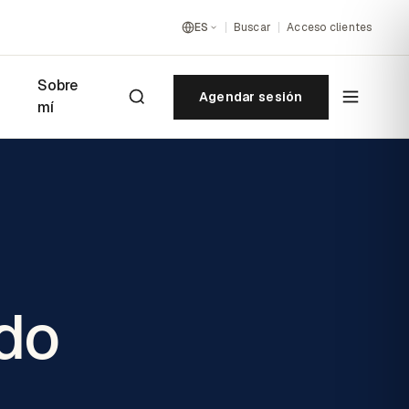
ES
Buscar
Acceso clientes
Sobre
Agendar sesión
mí
ado