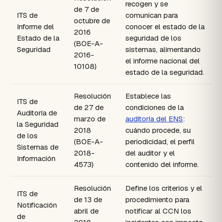
recogen y se
de 7 de
ITS de
comunican para
octubre de
Informe del
conocer el estado de la
2016
Estado de la
seguridad de los
(BOE-A-
Seguridad
sistemas, alimentando
2016-
el informe nacional del
10108)
estado de la seguridad.
Resolución
Establece las
ITS de
de 27 de
condiciones de la
Auditoría de
marzo de
auditoría del ENS
:
la Seguridad
2018
cuándo procede, su
de los
(BOE-A-
periodicidad, el perfil
Sistemas de
2018-
del auditor y el
Información
4573)
contenido del informe.
Resolución
Define los criterios y el
ITS de
de 13 de
procedimiento para
Notificación
abril de
notificar al CCN los
de