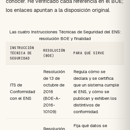
conocer. He verificado cada referencia en el BOE;
los enlaces apuntan a la disposición original.
Las cuatro Instrucciones Técnicas de Seguridad del ENS:
resolución BOE y finalidad
INSTRUCCIÓN
RESOLUCIÓN
TÉCNICA DE
PARA QUÉ SIRVE
(BOE)
SEGURIDAD
Resolución
Regula cómo se
de 13 de
declara y se certifica
ITS de
octubre de
que un sistema cumple
Conformidad
2016
el ENS, y cómo se
con el ENS
(BOE-A-
publican y exhiben los
2016-
distintivos de
10109)
conformidad.
Fija qué datos se
Resolución