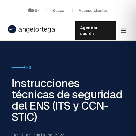
ES
Buscar
Acceso clientes
ángelortega
Agendar
ao
c
sesión
ENS
Instrucciones
técnicas de seguridad
del ENS (ITS y CCN-
STIC)
Por
17 de junio de 2026