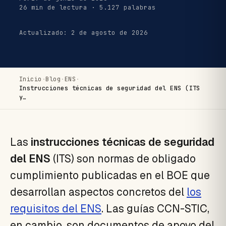
26 min de lectura · 5.127 palabras
Actualizado: 2 de agosto de 2026
Inicio
·
Blog
·
ENS
·
Instrucciones técnicas de seguridad del ENS (ITS
y…
Las
instrucciones técnicas de seguridad
del ENS
(ITS) son normas de obligado
cumplimiento publicadas en el BOE que
desarrollan aspectos concretos del
los
requisitos del ENS
. Las guías CCN-STIC,
en cambio, son documentos de apoyo del