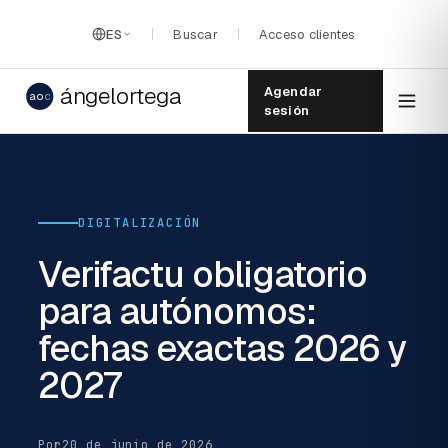
ES
Buscar
Acceso clientes
ángelortega
Agendar
ao
c
sesión
DIGITALIZACIÓN
Verifactu obligatorio
para autónomos:
fechas exactas 2026 y
2027
Por
20 de junio de 2026