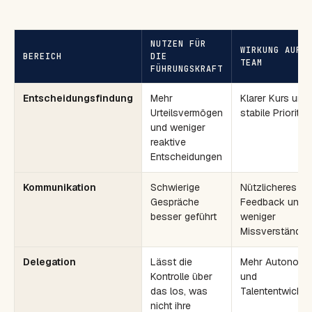
NUTZEN FÜR
WIRKUNG AUF 
BEREICH
DIE
TEAM
FÜHRUNGSKRAFT
Entscheidungsfindung
Mehr
Klarer Kurs und
Urteilsvermögen
stabile Priorität
und weniger
reaktive
Entscheidungen
Kommunikation
Schwierige
Nützlicheres
Gespräche
Feedback und
besser geführt
weniger
Missverständni
Delegation
Lässt die
Mehr Autonomi
Kontrolle über
und
das los, was
Talententwicklu
nicht ihre