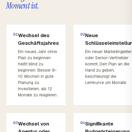
Moment ist.
01
02
Wechsel des
Neue
Geschäftsjahres
Schlüsseleinstellu
Ein neues Jahr ohne
Ein neuer Marketingleiter
Plan zu beginnen
oder Senior-Vertriebler
heißt blind zu
kommt. Den Plan an die
beginnen. Besser 8-
Hand zu geben,
10 Wochen in gute
beschleunigt die
Planung zu
Lernkurve um Monate.
investieren, als 12
Monate zu reagieren.
03
04
Wechsel von
Signifikante
Agentur oder
Budgetsteigerung