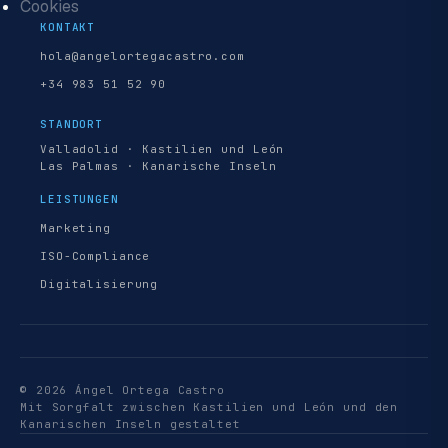
Cookies
KONTAKT
hola@angelortegacastro.com
+34 983 51 52 90
STANDORT
Valladolid · Kastilien und León
Las Palmas · Kanarische Inseln
LEISTUNGEN
Marketing
ISO-Compliance
Digitalisierung
© 2026 Ángel Ortega Castro
Mit Sorgfalt zwischen Kastilien und León und den
Kanarischen Inseln gestaltet