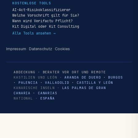
KOSTENLOSE TOOLS
AI-Act-Risikoklassifizierer
Welche Vorschrift gilt für Sie?
Wann wird Verifactu Pflicht?
Kit Digital oder Kit Consulting
Alle Tools ansehen →
Impressum
·
Datenschutz
·
Cookies
ABDECKUNG · BERATER VOR ORT UND REMOTE
KASTILIEN UND LEÓN ·
ARANDA DE DUERO
·
BURGOS
·
PALENCIA
·
VALLADOLID
·
CASTILLA Y LEÓN
KANARISCHE INSELN ·
LAS PALMAS DE GRAN
CANARIA
·
CANARIAS
NATIONAL ·
ESPAÑA