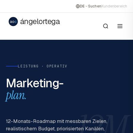
DE
Suchen
Kundenbereich
ángelortega
ao
c
LEISTUNG · OPERATIV
Marketing-
plan.
12M
12-Monats-Roadmap mit messbaren Zielen,
realistischem Budget, priorisierten Kanälen,