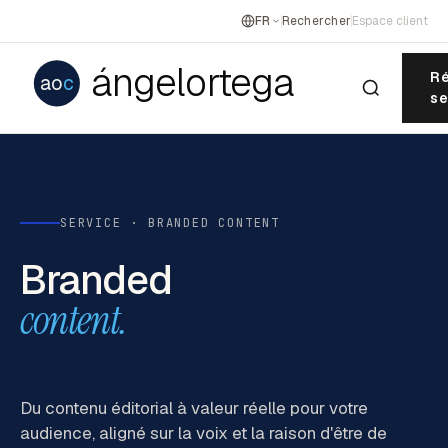
FR
Rechercher
Espace client
ángelortega
Ré
ao
c
se
SERVICE · BRANDED CONTENT
Branded
content.
Du contenu éditorial à valeur réelle pour votre
audience, aligné sur la voix et la raison d'être de