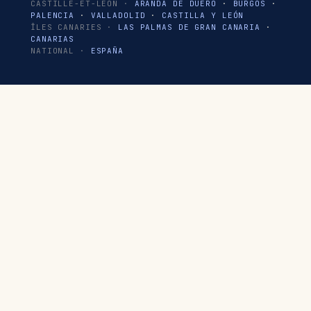
CASTILLE-ET-LEÓN ·
ARANDA DE DUERO
·
BURGOS
·
PALENCIA
·
VALLADOLID
·
CASTILLA Y LEÓN
ÎLES CANARIES ·
LAS PALMAS DE GRAN CANARIA
·
CANARIAS
NATIONAL ·
ESPAÑA