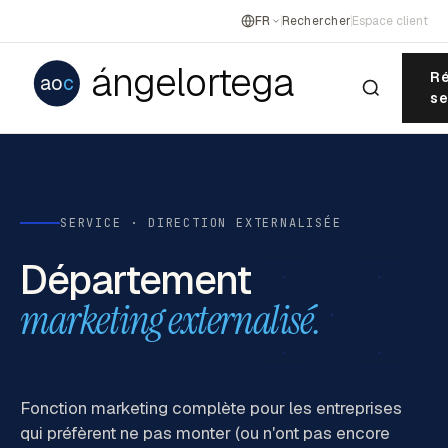
FR
Rechercher
Espace client
ángelortega
Ré
ao
c
se
SERVICE · DIRECTION EXTERNALISÉE
Département
marketing externalisé.
Fonction marketing complète pour les entreprises
qui préfèrent ne pas monter (ou n'ont pas encore