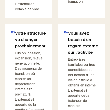
formation.
L'externalisé
comble ce vide.
03
04
Votre structure
Vous avez
va changer
besoin d'un
prochainement
regard externe
sur l'activité
Fusion, cession,
expansion, relève
Entreprises
générationnelle.
familiales ou très
Des moments de
consolidées qui
transition où
ont besoin d'une
monter un
vision difficile à
département
obtenir en interne.
interne est
L'externalisé
prématuré.
apporte cette
L'externalisé
fraîcheur de
apporte de la
manière
continuité pendant