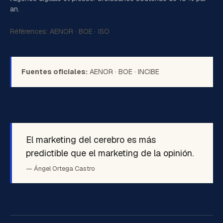
an.
Références:
AENOR
·
BOE
·
ISO
Fuentes oficiales:
AENOR
·
BOE
·
INCIBE
El marketing del cerebro es más
predictible que el marketing de la opinión.
— Ángel Ortega Castro