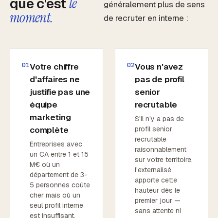
que c'est
le
généralement plus de sens
moment.
de recruter en interne :
01
02
Votre chiffre
Vous n'avez
d'affaires ne
pas de profil
justifie pas une
senior
équipe
recrutable
marketing
S'il n'y a pas de
complète
profil senior
recrutable
Entreprises avec
raisonnablement
un CA entre 1 et 15
sur votre territoire,
M€ où un
l'externalisé
département de 3-
apporte cette
5 personnes coûte
hauteur dès le
cher mais où un
premier jour —
seul profil interne
sans attente ni
est insuffisant.