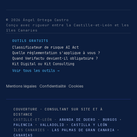
© 2026 Ángel Ortega Castro
Conçu avec rigueur entre la Castille-et-León et les
îles Canaries
OUTILS GRATUITS
Classificateur de risque AI Act
Quelle réglementation s'applique à vous ?
Quand Verifactu devient-il obligatoire ?
Kit Digital ou Kit Consulting
Voir tous les outils →
Mentions légales
·
Confidentialité
·
Cookies
COUVERTURE · CONSULTANT SUR SITE ET À
DISTANCE
CASTILLE-ET-LEÓN ·
ARANDA DE DUERO
·
BURGOS
·
PALENCIA
·
VALLADOLID
·
CASTILLA Y LEÓN
ÎLES CANARIES ·
LAS PALMAS DE GRAN CANARIA
·
CANARIAS