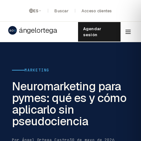
ES
Buscar
Acceso clientes
ángelortega
Agendar
ao
c
sesión
MARKETING
Neuromarketing para
pymes: qué es y cómo
aplicarlo sin
pseudociencia
Por Ángel Ortega Castro
30 de mayo de 2026