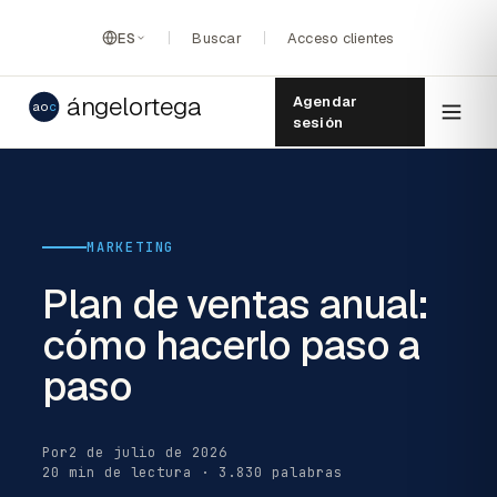
ES
Buscar
Acceso clientes
ángelortega
Agendar
ao
c
sesión
MARKETING
Plan de ventas anual:
cómo hacerlo paso a
paso
Por
2 de julio de 2026
20 min de lectura · 3.830 palabras