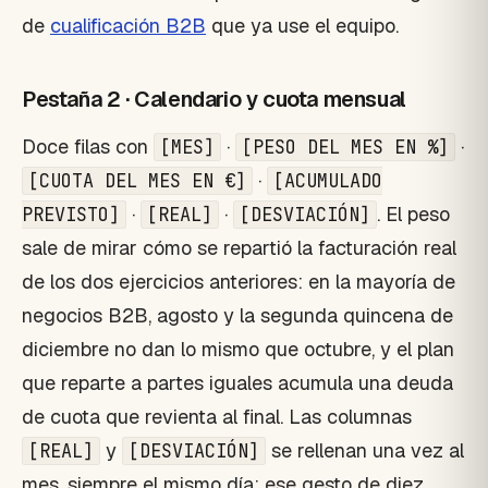
de
cualificación B2B
que ya use el equipo.
Pestaña 2 · Calendario y cuota mensual
Doce filas con
·
·
[MES]
[PESO DEL MES EN %]
·
[CUOTA DEL MES EN €]
[ACUMULADO
·
·
. El peso
PREVISTO]
[REAL]
[DESVIACIÓN]
sale de mirar cómo se repartió la facturación real
de los dos ejercicios anteriores: en la mayoría de
negocios B2B, agosto y la segunda quincena de
diciembre no dan lo mismo que octubre, y el plan
que reparte a partes iguales acumula una deuda
de cuota que revienta al final. Las columnas
y
se rellenan una vez al
[REAL]
[DESVIACIÓN]
mes, siempre el mismo día: ese gesto de diez